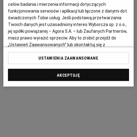
celów badania i mierzenia informacji dotyczących
information)
.
funkcjonowania serwisów i aplikacji lub łączone z danymi dot.
świadczonych Tobie usług. Jeśli podstawą przetwarzania
Twoich danych jest uzasadniony interes Wyborcza sp. z o.o.,
jej spółki powiązanej – Agora S.A. – lub Zaufanych Partnerów,
masz prawo wyrazić sprzeciw. Aby to zrobić przejdź do
„Ustawień Zaawansowanych” lub skontaktuj się z
administratorem – w zależności od zakresu sprzeciwu i
USTAWIENIA ZAAWANSOWANE
podmiotu, wobec którego jest kierowany. Więcej informacji
znajdziesz w
Polityce Prywatności Wyborcza.pl
i
Polityce
Prywatności Agora S.A.
AKCEPTUJĘ
Poprzez kliknięcie "Akceptuję" wyrażasz zgodę na
zainstalowanie i przechowywanie plików typu cookie
Wyborczej sp. z o. o. jej Zaufanych Partnerów i Agora S.A.
na Twoim urządzeniu końcowym. Możesz też w każdej
chwili zmienić swoje preferencje dot. plików cookie,
ponownie wywołując narzędzie do zarządzania Twoimi
preferencjami dot. przetwarzania danych poprzez
odnośnik „Ustawienia prywatności” w stopce serwisu i