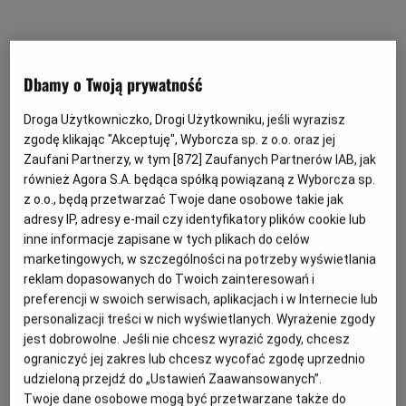
Dbamy o Twoją prywatność
Droga Użytkowniczko, Drogi Użytkowniku, jeśli wyrazisz
zgodę klikając "Akceptuję", Wyborcza sp. z o.o. oraz jej
Zaufani Partnerzy, w tym [
872
] Zaufanych Partnerów IAB, jak
również Agora S.A. będąca spółką powiązaną z Wyborcza sp.
z o.o., będą przetwarzać Twoje dane osobowe takie jak
adresy IP, adresy e-mail czy identyfikatory plików cookie lub
inne informacje zapisane w tych plikach do celów
marketingowych, w szczególności na potrzeby wyświetlania
reklam dopasowanych do Twoich zainteresowań i
preferencji w swoich serwisach, aplikacjach i w Internecie lub
personalizacji treści w nich wyświetlanych. Wyrażenie zgody
jest dobrowolne. Jeśli nie chcesz wyrazić zgody, chcesz
ograniczyć jej zakres lub chcesz wycofać zgodę uprzednio
Application error: a client-side exception has occurred
while
udzieloną przejdź do „Ustawień Zaawansowanych”.
Twoje dane osobowe mogą być przetwarzane także do
loading
pomoc.wyborcza.pl
(see the browser console for more