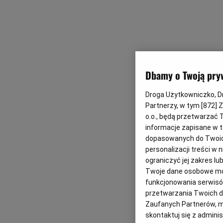
Dbamy o Twoją pry
Droga Użytkowniczko, Dro
Partnerzy, w tym [
872
] 
o.o., będą przetwarzać T
informacje zapisane w t
dopasowanych do Twoich 
personalizacji treści w
ograniczyć jej zakres 
Twoje dane osobowe mog
funkcjonowania serwisów
przetwarzania Twoich dan
Zaufanych Partnerów, m
skontaktuj się z admini