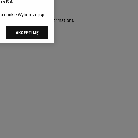
ra S.A.
pu cookie Wyborczej sp.
owser console for more information)
.
dej chwili zmienić
referencjami dot.
AKCEPTUJĘ
dząc do sekcji
tawień przeglądarki.
 celach:
Użycie
ów identyfikacji.
i, pomiar reklam i