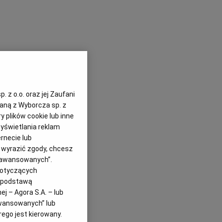
 z o.o. oraz jej Zaufani
zaną z Wyborcza sp. z
y plików cookie lub inne
yświetlania reklam
rnecie lub
z wyrazić zgody, chcesz
Zaawansowanych”.
dotyczących
i podstawą
j – Agora S.A. – lub
awansowanych” lub
ego jest kierowany.