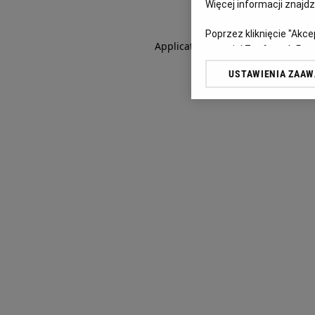
Więcej informacji znajd
Poprzez kliknięcie "Akc
Application error: a client-side e
z o. o. jej Zaufanych P
swoje preferencje dot. 
USTAWIENIA ZAA
przetwarzania danych p
„Ustawienia zaawansowa
My, nasi Zaufani Partn
dokładnych danych geolo
Przechowywanie informac
treści, badnie odbiorców