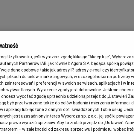
watność
gi Użytkowniku, jeśli wyrazisz zgodę klikając "Akceptuję", Wyborcza sp.
Zaufanych Partnerów IAB, jak również Agora S.A. będąca spółką powią
woje dane osobowe takie jak adresy IP, adresy e-mail czy identyfikator
ych plikach do celów marketingowych, w szczególności na potrzeby w
zainteresowań i preferencji w swoich serwisach, aplikacjach i w Inte
 nich wyświetlanych. Wyrażenie zgody jest dobrowolne. Jeśli nie chces
lub chcesz wycofać zgodę uprzednio udzieloną przejdź do „Ustawień 
ą być przetwarzane także do celów badania i mierzenia informacji 
 i aplikacji lub łączone z danymi dot. świadczonych Tobie usług. Jeśl
ych jest uzasadniony interes Wyborcza sp. z o.o., jej spółki powiązane
asz prawo wyrazić sprzeciw. Aby to zrobić przejdź do „Ustawień Za
stratorem – w zależności od zakresu sprzeciwu i podmiotu, wobec któr