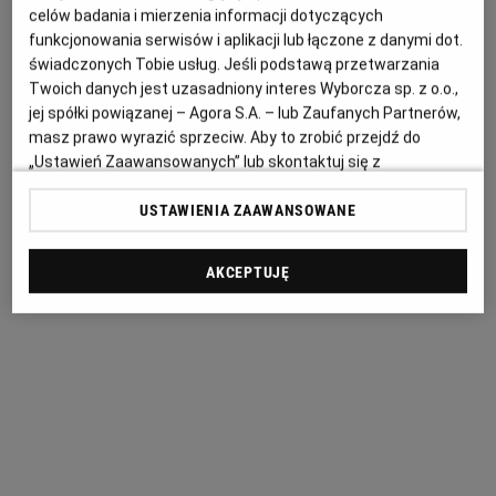
celów badania i mierzenia informacji dotyczących
information)
.
funkcjonowania serwisów i aplikacji lub łączone z danymi dot.
świadczonych Tobie usług. Jeśli podstawą przetwarzania
Twoich danych jest uzasadniony interes Wyborcza sp. z o.o.,
jej spółki powiązanej – Agora S.A. – lub Zaufanych Partnerów,
masz prawo wyrazić sprzeciw. Aby to zrobić przejdź do
„Ustawień Zaawansowanych” lub skontaktuj się z
administratorem – w zależności od zakresu sprzeciwu i
USTAWIENIA ZAAWANSOWANE
podmiotu, wobec którego jest kierowany. Więcej informacji
znajdziesz w
Polityce Prywatności Wyborcza.pl
i
Polityce
Prywatności Agora S.A.
AKCEPTUJĘ
Poprzez kliknięcie "Akceptuję" wyrażasz zgodę na
zainstalowanie i przechowywanie plików typu cookie
Wyborczej sp. z o. o. jej Zaufanych Partnerów i Agora S.A.
na Twoim urządzeniu końcowym. Możesz też w każdej
chwili zmienić swoje preferencje dot. plików cookie,
ponownie wywołując narzędzie do zarządzania Twoimi
preferencjami dot. przetwarzania danych poprzez
odnośnik „Ustawienia prywatności” w stopce serwisu i