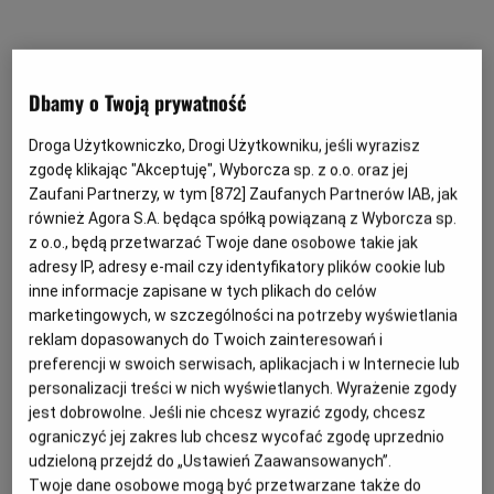
Dbamy o Twoją prywatność
Droga Użytkowniczko, Drogi Użytkowniku, jeśli wyrazisz
zgodę klikając "Akceptuję", Wyborcza sp. z o.o. oraz jej
Zaufani Partnerzy, w tym [
872
] Zaufanych Partnerów IAB, jak
również Agora S.A. będąca spółką powiązaną z Wyborcza sp.
z o.o., będą przetwarzać Twoje dane osobowe takie jak
adresy IP, adresy e-mail czy identyfikatory plików cookie lub
inne informacje zapisane w tych plikach do celów
marketingowych, w szczególności na potrzeby wyświetlania
reklam dopasowanych do Twoich zainteresowań i
preferencji w swoich serwisach, aplikacjach i w Internecie lub
personalizacji treści w nich wyświetlanych. Wyrażenie zgody
jest dobrowolne. Jeśli nie chcesz wyrazić zgody, chcesz
ograniczyć jej zakres lub chcesz wycofać zgodę uprzednio
Application error: a client-side exception has occurred
while
udzieloną przejdź do „Ustawień Zaawansowanych”.
Twoje dane osobowe mogą być przetwarzane także do
loading
pomoc.wyborcza.pl
(see the browser console for more